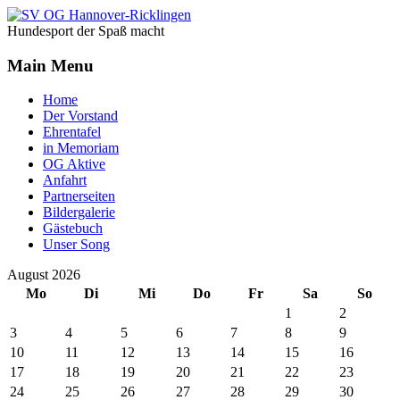
Jahr
Monat
Jahr
Monat
Hundesport der Spaß macht
Main Menu
Home
Der Vorstand
Ehrentafel
in Memoriam
OG Aktive
Anfahrt
Partnerseiten
Bildergalerie
Gästebuch
Unser Song
August 2026
Mo
Di
Mi
Do
Fr
Sa
So
1
2
3
4
5
6
7
8
9
10
11
12
13
14
15
16
17
18
19
20
21
22
23
24
25
26
27
28
29
30