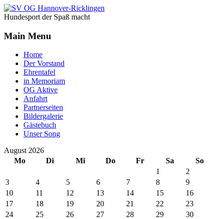
Jahr
Monat
Jahr
Monat
Hundesport der Spaß macht
Main Menu
Home
Der Vorstand
Ehrentafel
in Memoriam
OG Aktive
Anfahrt
Partnerseiten
Bildergalerie
Gästebuch
Unser Song
August 2026
Mo
Di
Mi
Do
Fr
Sa
So
1
2
3
4
5
6
7
8
9
10
11
12
13
14
15
16
17
18
19
20
21
22
23
24
25
26
27
28
29
30