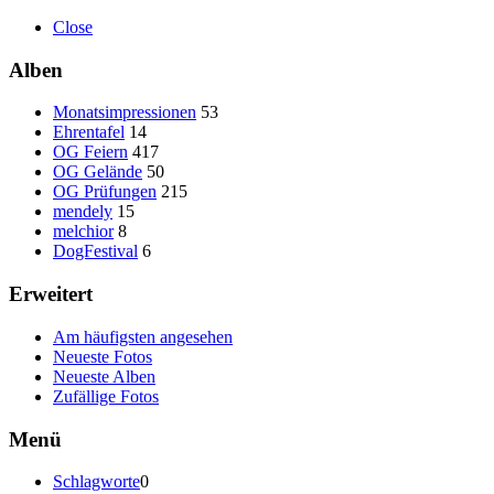
Close
Alben
Monatsimpressionen
53
Ehrentafel
14
OG Feiern
417
OG Gelände
50
OG Prüfungen
215
mendely
15
melchior
8
DogFestival
6
Erweitert
Am häufigsten angesehen
Neueste Fotos
Neueste Alben
Zufällige Fotos
Menü
Schlagworte
0