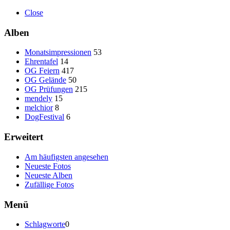
Close
Alben
Monatsimpressionen
53
Ehrentafel
14
OG Feiern
417
OG Gelände
50
OG Prüfungen
215
mendely
15
melchior
8
DogFestival
6
Erweitert
Am häufigsten angesehen
Neueste Fotos
Neueste Alben
Zufällige Fotos
Menü
Schlagworte
0